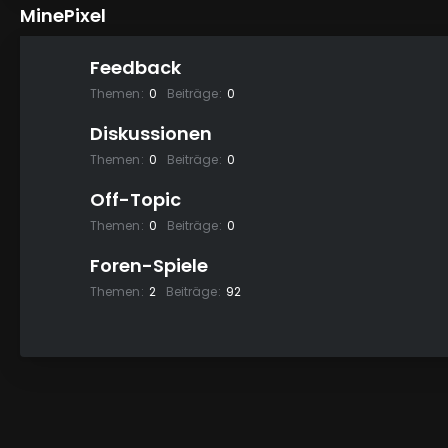
MinePixel
Feedback
Themen
0
Beiträge
0
Diskussionen
Themen
0
Beiträge
0
Off-Topic
Themen
0
Beiträge
0
Foren-Spiele
Themen
2
Beiträge
92