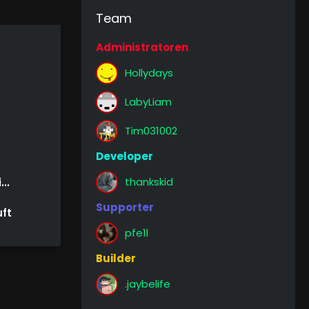
Team
Administratoren
Hollydays
LabyLiam
Tim031002
Developer
thankskid
..
Supporter
uft
pfe1l
Builder
.jaybelife