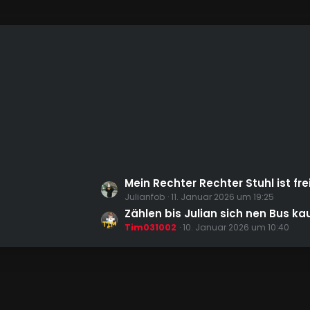
L
Mein Rechter Rechter Stuhl ist frei.
e
Julianfob
11. Januar 2026 um 19:25
t
Zählen bis Julian sich nen Bus ka
z
Tim031002
10. Januar 2026 um 10:40
t
e
B
e
i