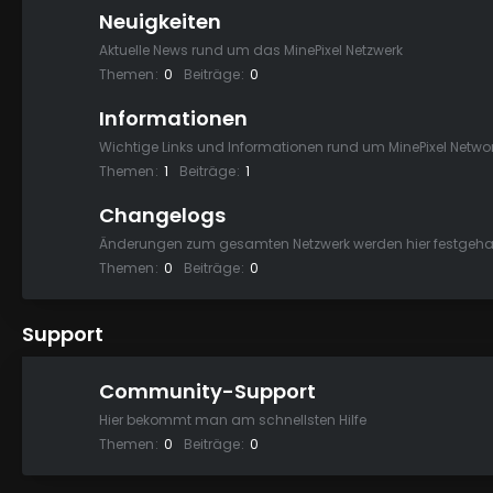
Neuigkeiten
Aktuelle News rund um das MinePixel Netzwerk
Themen
0
Beiträge
0
Informationen
Wichtige Links und Informationen rund um MinePixel Netwo
Themen
1
Beiträge
1
Changelogs
Änderungen zum gesamten Netzwerk werden hier festgeha
Themen
0
Beiträge
0
Support
Community-Support
Hier bekommt man am schnellsten Hilfe
Themen
0
Beiträge
0