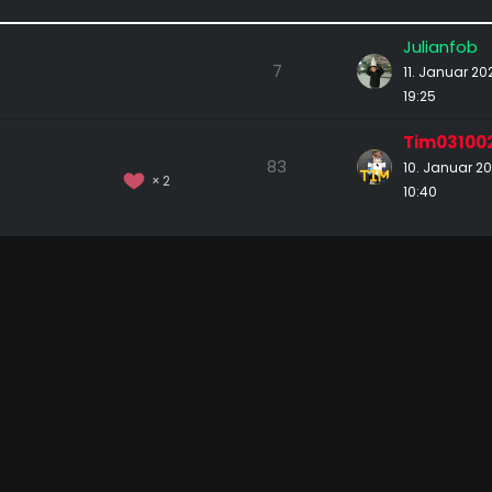
Julianfob
7
11. Januar 2
19:25
Tim03100
83
10. Januar 2
2
10:40