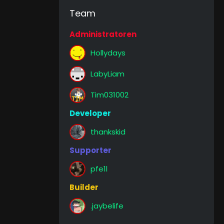
Team
Administratoren
Hollydays
LabyLiam
Tim031002
Developer
thankskid
Supporter
pfe1l
Builder
.jaybelife